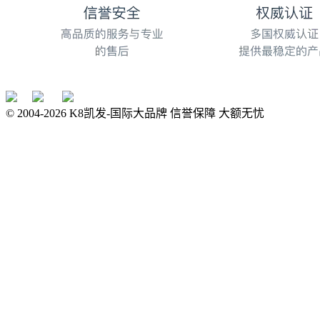
© 2004-
2026
K8凯发-国际大品牌 信誉保障 大额无忧