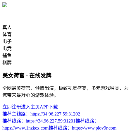
真人
体育
电子
电竞
捕鱼
棋牌
美女荷官 · 在线发牌
全网最美荷官，倾情出演，极致视觉盛宴，多元游戏种类，为
您带来最舒心的游戏体验。
立即注册
进入主页
APP下载
推荐主线路：
https://34.96.227.59:31202
推荐线路：
https://34.96.227.59:31201
推荐线路：
https://www.1nzkex.com
推荐线路：
https://www.plov9r.com