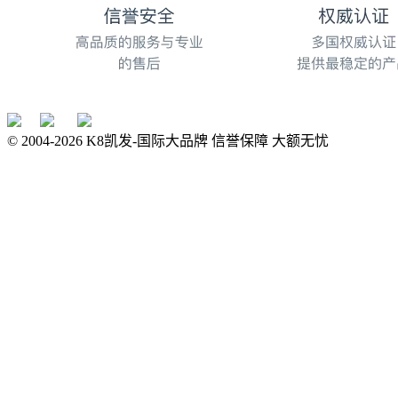
© 2004-
2026
K8凯发-国际大品牌 信誉保障 大额无忧