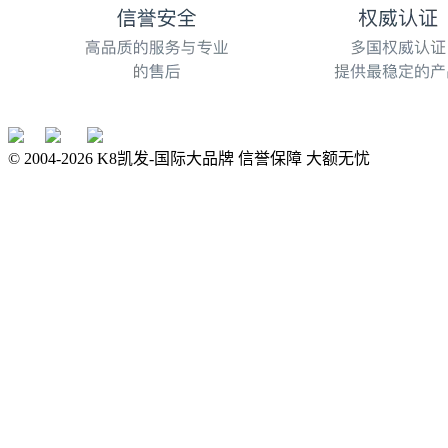
© 2004-
2026
K8凯发-国际大品牌 信誉保障 大额无忧